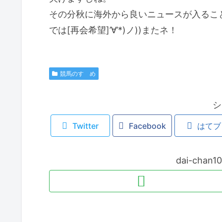
その分秋に海外から良いニュースが入ることを
では[再会希望]’∀’*)ノ))またネ！
競馬のすゝめ
シ
Twitter
Facebook
はてブ
dai-cha