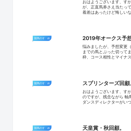
おはようございます、すが
が、正直馬券さえ当たっ
着差はあったけど悔しいなあ(-
2019年オークス予
競馬のすゝめ
悩みましたが、予想変更（
までの馬とぶった切って
枠、コース相性とマイナス
スプリンターズ回顧
競馬のすゝめ
おはようございます、すが
のですが、残念ながら 軸
ダンスディレクターがいつ
天皇賞・秋回顧。
競馬のすゝめ