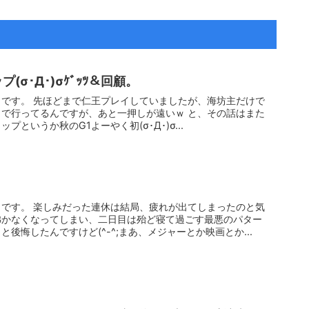
(σ･Д･)σｹﾞｯﾂ＆回顧。
です。 先ほどまで仁王プレイしていましたが、海坊主だけで
で行ってるんですが、あと一押しが遠いｗ と、その話はまた
というか秋のG1よーやく初(σ･Д･)σ...
。
です。 楽しみだった連休は結局、疲れが出てしまったのと気
沸かなくなってしまい、二日目は殆ど寝て過ごす最悪のパター
後悔したんですけど(^-^;まあ、メジャーとか映画とか...
。