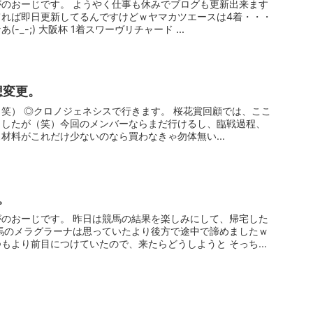
のおーじです。 ようやく仕事も休みでブログも更新出来ます
てれば即日更新してるんですけどｗヤマカツエースは4着・・・
_-;) 大阪杯 1着スワーヴリチャード ...
想変更。
笑） ◎クロノジェネシスで行きます。 桜花賞回顧では、ここ
ましたが（笑）今回のメンバーならまだ行けるし、臨戦過程、
材料がこれだけ少ないのなら買わなきゃ勿体無い...
。
のおーじです。 昨日は競馬の結果を楽しみにして、帰宅した
馬のメラグラーナは思っていたより後方で途中で諦めましたｗ
もより前目につけていたので、来たらどうしようと そっち...