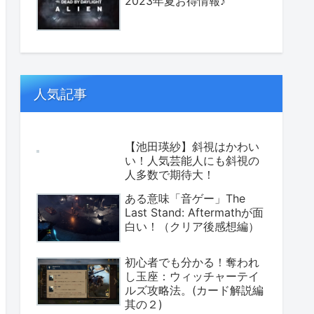
2023年夏お得情報♪
人気記事
【池田瑛紗】斜視はかわい
い！人気芸能人にも斜視の
人多数で期待大！
ある意味「音ゲー」The
Last Stand: Aftermathが面
白い！（クリア後感想編）
初心者でも分かる！奪われ
し玉座：ウィッチャーテイ
ルズ攻略法。(カード解説編
其の２)