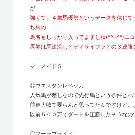
が
強くて、４歳馬優勢というデータを信じて
ち馬の
馬名もしっかり入ってますしね(*^─^*)ニ
馬券は馬連流しとディサイファとの３連腹
マーメイドＳ
◎ウエスタンレベッカ
人気馬が差しなので先行馬という条件とハ
前走大敗で要らんと思ってたんですけど、よく
以前５００万でダートを圧勝したそうなの
〇フーラブライド