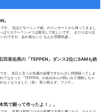
ION。
です。 先ほどモーニング娘。のコンサートから帰ってきまし
も、やっぱりカラーＴシャツは復活して欲しいです。 まだりほりほ
いのですが、あれ着ないと なんか雰囲気盛...
 石田亜佑美の「TEPPEN」ダンス2位にSAMも絶
です。 先日と言うか先週の金曜ですから少し時間経ってしま
れてなかった「TEPPEN」のあゆみんの戦いみて感動しちゃ
なくなりました（笑） 取り敢えず、フジテ...
本気で願って作ったよ！」。
です。 世界は新型コロナの影響で大変な事になり、ウイルス