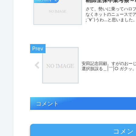
鞘師里保卒業考察～
ハロプロのすゝめ
さて、勢いに乗ってハロプ
なくネットのニュースでア
;´∀`)うわ…と思いまし
安田記念回顧。すがのおー
選択肢誤る＿|￣|○ ガクッ
コメント
コメン