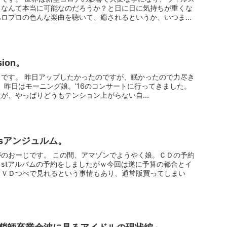
しなんて本当に可能なのだろうか？と日に日に気持ちが重くな
ロプロの色んな楽曲を聴いて、癒されるというか、いつま...
sion。
です。 昨日アップしたかったのですが、眠かったので力尽き
そう、昨日はモーニング娘。'16のコンサートに行ってきました。
が、やっぱりどうもテンション上がらない自...
vsアンジュルム。
のおーじです。 この間、アマゾンでようやく娘。ＣＤの予約
stアルバムの予約をしましたがｗ今回は遂に予算の都合とイ
ＤＶＤつべで見れるという事情もあり、通常版買ってしまい