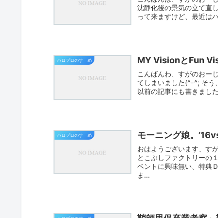
沈静化後の景気の立て直
って来ますけど、最近はハ
MY VisionとFun Vi
ハロプロのすゝめ
こんばんわ、すがのおーじ
てしまいました(^-^; 
以前の記事にも書きました
モーニング娘。’16
ハロプロのすゝめ
おはようございます、すが
とこぶしファクトリーの１
ベントに興味無い、特典
ま...