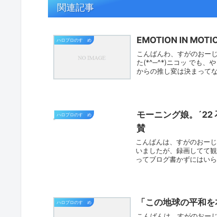
関連記事
EMOTION IN MOT
ハロプロのすゝめ
こんばんわ、すがのおーじ
た(*^─^*)ニコッ で
からの推し変は決まってな
モーニング娘。´22
ハロプロのすゝめ
賛
こんばんは、すがのおーじ
いましたが、録画してて観
ってブログ書かずにはいられ
「この地球の平和を
ハロプロのすゝめ
こんばんは、すがのおーじ